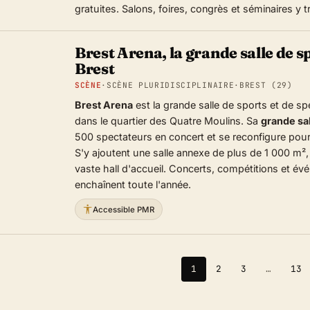
gratuites. Salons, foires, congrès et séminaires y 
Brest Arena, la grande salle de s
Brest
SCÈNE
·
SCÈNE PLURIDISCIPLINAIRE
·
BREST (29)
Brest Arena
est la grande salle de sports et de s
dans le quartier des Quatre Moulins. Sa
grande sa
500 spectateurs en concert et se reconfigure pour 
S'y ajoutent une salle annexe de plus de 1 000 m²,
vaste hall d'accueil. Concerts, compétitions et év
enchaînent toute l'année.
Accessible PMR
1
2
3
…
13