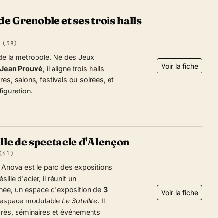
de Grenoble et ses trois halls
 (38)
 de la métropole. Né des Jeux
Voir la fiche
Jean Prouvé
, il aligne trois halls
res, salons, festivals ou soirées, et
iguration.
lle de spectacle d'Alençon
(61)
Anova est le parc des expositions
ille d'acier, il réunit un
gnée, un espace d'exposition de
3
Voir la fiche
 l'espace modulable
Le Satellite
. Il
ngrès, séminaires et événements