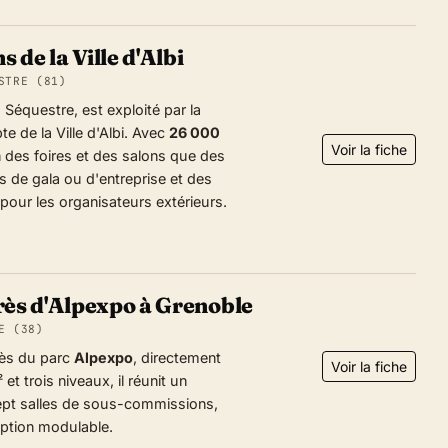
 de la Ville d'Albi
STRE (81)
Séquestre, est exploité par la
 de la Ville d'Albi. Avec
26 000
Voir la fiche
n des foires et des salons que des
s de gala ou d'entreprise et des
our les organisateurs extérieurs.
rès d'Alpexpo à Grenoble
E (38)
rès du parc
Alpexpo
, directement
Voir la fiche
et trois niveaux, il réunit un
ept salles de sous-commissions,
eption modulable.