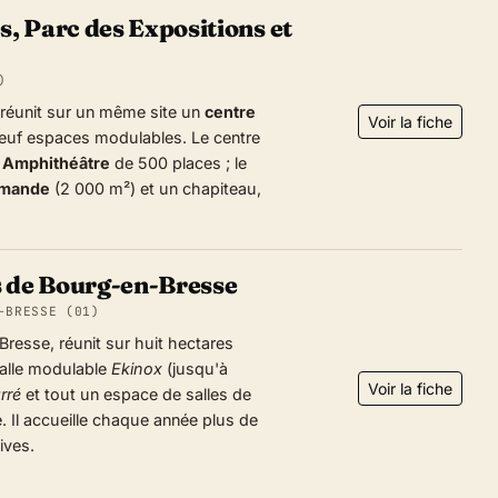
, Parc des Expositions et
)
réunit sur un même site un
centre
Voir la fiche
-neuf espaces modulables. Le centre
n
Amphithéâtre
de 500 places ; le
mande
(2 000 m²) et un chapiteau,
s de Bourg-en-Bresse
-BRESSE (01)
Bresse, réunit sur huit hectares
salle modulable
Ekinox
(jusqu'à
Voir la fiche
rré
et tout un espace de salles de
. Il accueille chaque année plus de
ives.