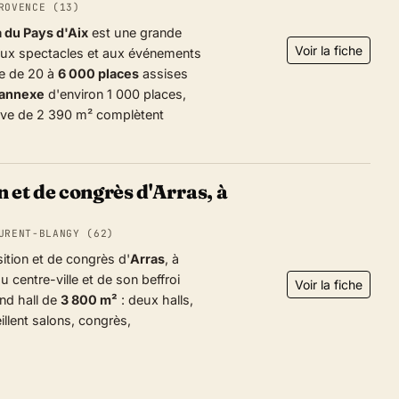
ROVENCE (13)
 du Pays d'Aix
est une grande
Voir la fiche
 aux spectacles et aux événements
e de 20 à
6 000 places
assises
 annexe
d'environ 1 000 places,
sive de 2 390 m² complètent
 et de congrès d'Arras, à
URENT-BLANGY (62)
ition et de congrès d'
Arras
, à
 centre-ville et de son beffroi
Voir la fiche
nd hall de
3 800 m²
: deux halls,
illent salons, congrès,