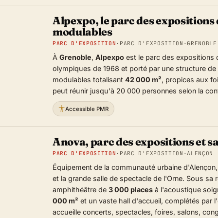
Alpexpo, le parc des expositions 
modulables
PARC D'EXPOSITION
·
PARC D'EXPOSITION
·
GRENOBLE
À
Grenoble
,
Alpexpo
est le parc des expositions
olympiques de 1968 et porté par une structure de
modulables totalisant
42 000 m²
, propices aux foi
peut réunir jusqu'à 20 000 personnes selon la conf
Accessible PMR
Anova, parc des expositions et sa
PARC D'EXPOSITION
·
PARC D'EXPOSITION
·
ALENÇON 
Équipement de la communauté urbaine d'Alençon, 
et la grande salle de spectacle de l'Orne. Sous sa rés
amphithéâtre de
3 000 places
à l'acoustique soi
000 m²
et un vaste hall d'accueil, complétés par
accueille concerts, spectacles, foires, salons, co