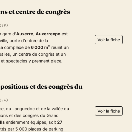
ns et centre de congrès
(89)
a gare d'
Auxerre
,
Auxerrexpo
est
Voir la fiche
ille, porte d'entrée de la
 ce complexe de
6 000 m²
réunit un
 salles, un centre de congrès et un
 et spectacles y prennent place,
positions et des congrès du
(84)
ce, du Languedoc et de la vallée du
Voir la fiche
tions et des congrès du Grand
lls
entièrement équipés, soit
27
tés par 5 000 places de parking