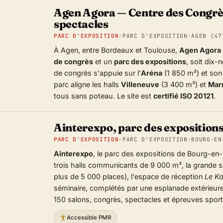
Agen Agora — Centre des Congrès
spectacles
PARC D'EXPOSITION
·
PARC D'EXPOSITION
·
AGEN (47
À Agen, entre Bordeaux et Toulouse,
Agen Agora
de congrès
et un
parc des expositions
, soit dix
de congrès s'appuie sur l'
Aréna
(1 850 m²) et so
parc aligne les halls
Villeneuve
(3 400 m²) et
Mar
tous sans poteau. Le site est
certifié ISO 20121
.
Ainterexpo, parc des exposition
PARC D'EXPOSITION
·
PARC D'EXPOSITION
·
BOURG-EN
Ainterexpo
, le parc des expositions de Bourg-en-
trois halls communicants de 9 000 m², la grande 
plus de 5 000 places), l'espace de réception
Le Ka
séminaire, complétés par une esplanade extérieure
150 salons, congrès, spectacles et épreuves sport
Accessible PMR