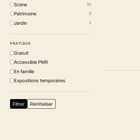
Scène
31
Patrimoine
3
Jardin
1
AA
PARC
PRATIQUE
D'EXPOSITION
Gratuit
Accessible PMR
En famille
Expositions temporaires
Filtrer
Réinitialiser
A
PARC
D'EXPOSITION