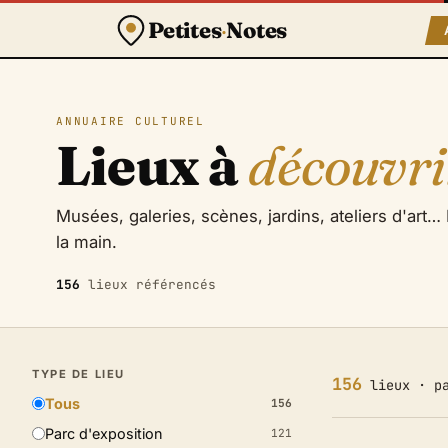
Petites
·
Notes
ANNUAIRE CULTUREL
Lieux à
découvri
Musées, galeries, scènes, jardins, ateliers d'art… L
la main.
156
lieux référencés
TYPE DE LIEU
156
lieux · pa
Tous
156
Parc d'exposition
121