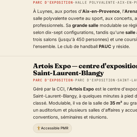
PARC D'EXPOSITION
·
HALLE POLYVALENTE
·
AIX-EN-P
À Luynes, aux portes d'
Aix-en-Provence
, l'
Arena
salle polyvalente ouverte au sport, aux concerts,
professionnels. Sa
grande salle
modulable se règl
selon dix-sept configurations, tandis qu'une
salle
trois salons (jusqu'à 450 personnes) et une cour
l'ensemble. Le club de handball
PAUC
y réside.
Artois Expo — centre d'exposition
Saint-Laurent-Blangy
PARC D'EXPOSITION
·
PARC D'EXPOSITION
·
SAINT-LA
Géré par la CCI, l'
Artois Expo
est le centre d'expos
Saint-Laurent-Blangy, à quelques minutes à pied du
classé. Modulable, il va de la salle de
35 m²
au gra
un auditorium et plusieurs salles d'affaires y accue
conventions, séminaires et réunions.
Accessible PMR