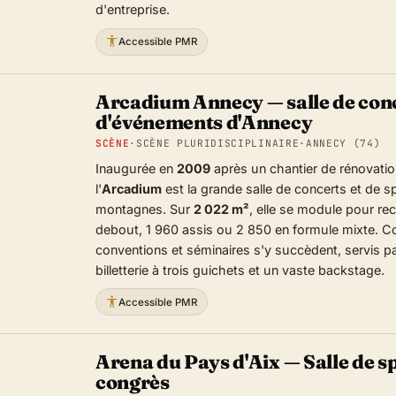
d'entreprise.
Accessible PMR
Arcadium Annecy — salle de conce
d'événements d'Annecy
SCÈNE
·
SCÈNE PLURIDISCIPLINAIRE
·
ANNECY (74)
Inaugurée en
2009
après un chantier de rénovatio
l'
Arcadium
est la grande salle de concerts et de s
montagnes. Sur
2 022 m²
, elle se module pour re
debout, 1 960 assis ou 2 850 en formule mixte. C
conventions et séminaires s'y succèdent, servis 
billetterie à trois guichets et un vaste backstage.
Accessible PMR
Arena du Pays d'Aix — Salle de sp
congrès