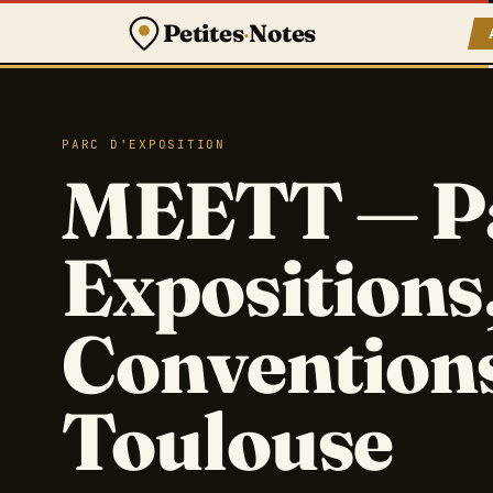
Petites
·
Notes
PARC D'EXPOSITION
MEETT — Pa
Expositions
Convention
Toulouse