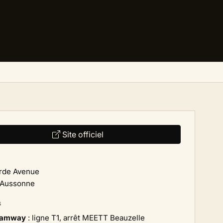
Site officiel
rde Avenue
 Aussonne
S
ramway
: ligne T1, arrêt MEETT Beauzelle