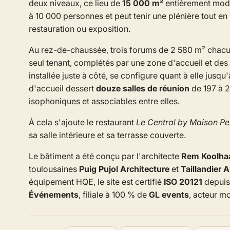
deux niveaux, ce lieu de
15 000 m²
entièrement modu
à 10 000 personnes et peut tenir une plénière tout en 
restauration ou exposition.
Au rez-de-chaussée, trois forums de 2 580 m² chac
seul tenant, complétés par une zone d'accueil et des
installée juste à côté, se configure quant à elle jusqu
d'accueil dessert
douze salles de réunion
de 197 à 
isophoniques et associables entre elles.
À cela s'ajoute le restaurant
Le Central by Maison P
sa salle intérieure et sa terrasse couverte.
Le bâtiment a été conçu par l'architecte
Rem Koolha
toulousaines
Puig Pujol Architecture
et
Taillandier 
équipement HQE, le site est certifié
ISO 20121
depuis 
Événements
, filiale à 100 % de
GL events
, acteur m