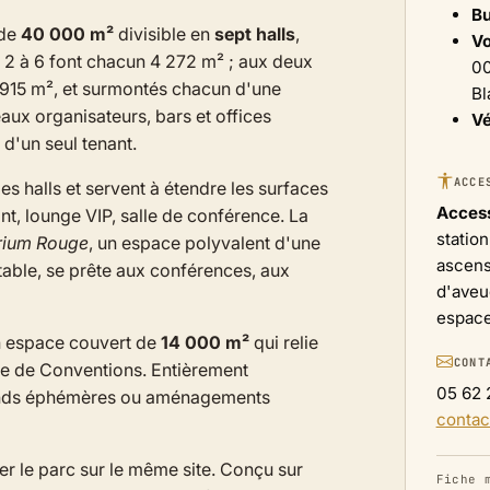
B
 de
40 000 m²
divisible en
sept halls
,
Vo
 2 à 6 font chacun 4 272 m² ; aux deux
00
t 5 915 m², et surmontés chacun d'une
Bl
ux organisateurs, bars et offices
Vé
 d'un seul tenant.
ACCE
s halls et servent à étendre les surfaces
Access
nt, lounge VIP, salle de conférence. La
statio
rium Rouge
, un espace polyvalent d'une
ascens
table, se prête aux conférences, aux
d'aveu
espace
n espace couvert de
14 000 m²
qui relie
CONT
ntre de Conventions. Entièrement
05 62 
 stands éphémères ou aménagements
contac
r le parc sur le même site. Conçu sur
Fiche 