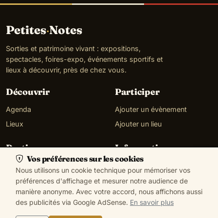
Petites
·
Notes
Sorties et patrimoine vivant : expositions,
spectacles, foires-expo, événements sportifs et
lieux à découvrir, près de chez vous.
Découvrir
Participer
Agenda
Ajouter un évènement
Lieux
Ajouter un lieu
Pratique
Informations
Vos préférences sur les cookies
Ma localisation
À propos
Nous utilisons un cookie technique pour mémoriser vos
Gérer mes cookies
Contact
préférences d'affichage et mesurer notre audience de
manière anonyme. Avec votre accord, nous affichons aussi
des publicités via Google AdSense.
En savoir plus