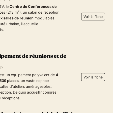
GV, le
Centre de Conférences de
es (213 m²), un salon de réception
Voir la fiche
ix salles de réunion
modulables
é urbaine, il accueille
ls.
ipement de réunions et de
4)
, est un équipement polyvalent de
4
Voir la fiche
539 places
, un vaste espace
salles d'ateliers aménageables,
eption. De quoi accueillir congrès,
 réceptions.