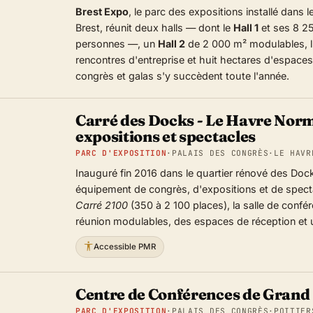
Brest Expo
, le parc des expositions installé dans 
Brest, réunit deux halls — dont le
Hall 1
et ses 8 2
personnes —, un
Hall 2
de 2 000 m² modulables, 
rencontres d'entreprise et huit hectares d'espaces
congrès et galas s'y succèdent toute l'année.
Carré des Docks - Le Havre Norm
expositions et spectacles
PARC D'EXPOSITION
·
PALAIS DES CONGRÈS
·
LE HAVR
Inauguré fin 2016 dans le quartier rénové des Dock
équipement de congrès, d'expositions et de spec
Carré 2100
(350 à 2 100 places), la salle de conf
réunion modulables, des espaces de réception et un
Accessible PMR
Centre de Conférences de Grand 
PARC D'EXPOSITION
·
PALAIS DES CONGRÈS
·
POITIER