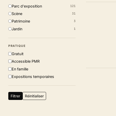
Parc d'exposition
121
Scène
31
Patrimoine
3
Jardin
1
AA
PARC
PRATIQUE
D'EXPOSITION
Gratuit
Accessible PMR
En famille
Expositions temporaires
Filtrer
Réinitialiser
A
PARC
D'EXPOSITION