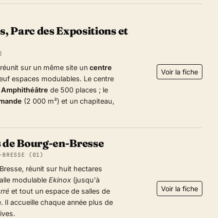
, Parc des Expositions et
)
réunit sur un même site un
centre
Voir la fiche
-neuf espaces modulables. Le centre
n
Amphithéâtre
de 500 places ; le
mande
(2 000 m²) et un chapiteau,
s de Bourg-en-Bresse
-BRESSE (01)
Bresse, réunit sur huit hectares
salle modulable
Ekinox
(jusqu'à
Voir la fiche
rré
et tout un espace de salles de
. Il accueille chaque année plus de
ives.