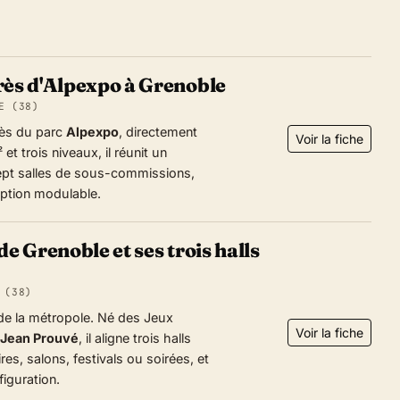
rès d'Alpexpo à Grenoble
E (38)
rès du parc
Alpexpo
, directement
Voir la fiche
et trois niveaux, il réunit un
ept salles de sous-commissions,
eption modulable.
de Grenoble et ses trois halls
 (38)
 de la métropole. Né des Jeux
Voir la fiche
Jean Prouvé
, il aligne trois halls
res, salons, festivals ou soirées, et
iguration.