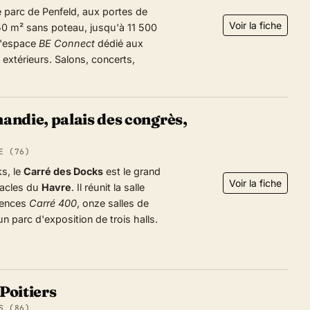
le parc de Penfeld, aux portes de
Voir la fiche
50 m² sans poteau, jusqu'à 11 500
l'espace
BE Connect
dédié aux
 extérieurs. Salons, concerts,
andie, palais des congrès,
E (76)
s, le
Carré des Docks
est le grand
Voir la fiche
tacles du
Havre
. Il réunit la salle
érences
Carré 400
, onze salles de
 parc d'exposition de trois halls.
Poitiers
S (86)