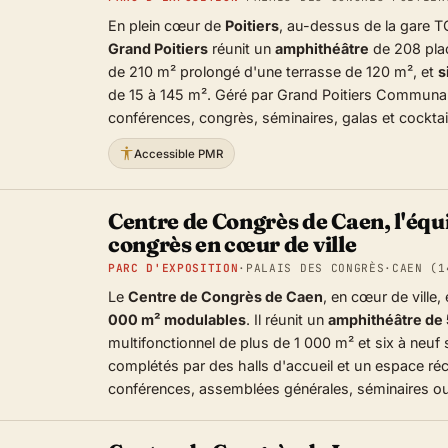
En plein cœur de
Poitiers
, au-dessus de la gare T
Grand Poitiers
réunit un
amphithéâtre
de 208 plac
de 210 m² prolongé d'une terrasse de 120 m², et
s
de 15 à 145 m². Géré par Grand Poitiers Communaut
conférences, congrès, séminaires, galas et cocktai
Accessible PMR
Centre de Congrès de Caen, l'équ
congrès en cœur de ville
PARC D'EXPOSITION
·
PALAIS DES CONGRÈS
·
CAEN (1
Le
Centre de Congrès de Caen
, en cœur de ville
000 m² modulables
. Il réunit un
amphithéâtre de 
multifonctionnel de plus de 1 000 m² et six à neuf 
complétés par des halls d'accueil et un espace réc
conférences, assemblées générales, séminaires ou