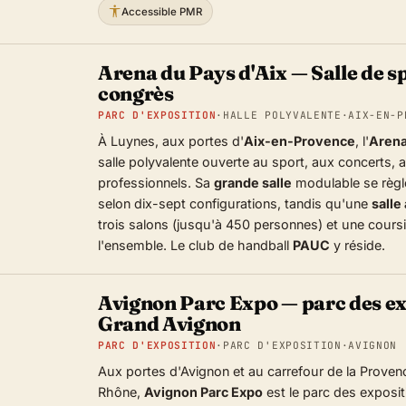
Accessible PMR
Arena du Pays d'Aix — Salle de sp
congrès
PARC D'EXPOSITION
·
HALLE POLYVALENTE
·
AIX-EN-P
À Luynes, aux portes d'
Aix-en-Provence
, l'
Arena
salle polyvalente ouverte au sport, aux concerts,
professionnels. Sa
grande salle
modulable se règl
selon dix-sept configurations, tandis qu'une
salle
trois salons (jusqu'à 450 personnes) et une cour
l'ensemble. Le club de handball
PAUC
y réside.
Avignon Parc Expo — parc des ex
Grand Avignon
PARC D'EXPOSITION
·
PARC D'EXPOSITION
·
AVIGNON 
Aux portes d'Avignon et au carrefour de la Proven
Rhône,
Avignon Parc Expo
est le parc des exposi