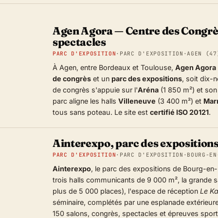
Agen Agora — Centre des Congrès
spectacles
PARC D'EXPOSITION
·
PARC D'EXPOSITION
·
AGEN (47
À Agen, entre Bordeaux et Toulouse,
Agen Agora
de congrès
et un
parc des expositions
, soit dix
de congrès s'appuie sur l'
Aréna
(1 850 m²) et so
parc aligne les halls
Villeneuve
(3 400 m²) et
Mar
tous sans poteau. Le site est
certifié ISO 20121
.
Ainterexpo, parc des exposition
PARC D'EXPOSITION
·
PARC D'EXPOSITION
·
BOURG-EN
Ainterexpo
, le parc des expositions de Bourg-en-
trois halls communicants de 9 000 m², la grande 
plus de 5 000 places), l'espace de réception
Le Ka
séminaire, complétés par une esplanade extérieure
150 salons, congrès, spectacles et épreuves sport