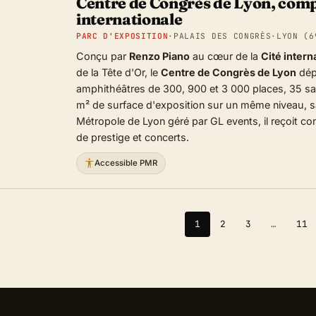
Centre de Congrès de Lyon, comp
internationale
PARC D'EXPOSITION
·
PALAIS DES CONGRÈS
·
LYON (6
Conçu par
Renzo Piano
au cœur de la
Cité intern
de la Tête d'Or, le
Centre de Congrès de Lyon
dép
amphithéâtres de 300, 900 et 3 000 places, 35 sa
m² de surface d'exposition sur un même niveau, sa
Métropole de Lyon géré par GL events, il reçoit co
de prestige et concerts.
Accessible PMR
1
2
3
…
11