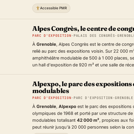
Accessible PMR
Alpes Congrès, le centre de cong
PARC D'EXPOSITION
·
PALAIS DES CONGRÈS
·
GRENOBL
À
Grenoble
, Alpes Congrès est le centre de cong
relié au parc des expositions voisin. Sur 22 000 m² 
amphithéâtre modulable de 500 à 1 000 places, s
un hall d'exposition de 920 m² et une salle de réc
Alpexpo, le parc des expositions 
modulables
PARC D'EXPOSITION
·
PARC D'EXPOSITION
·
GRENOBLE
À
Grenoble
,
Alpexpo
est le parc des expositions
olympiques de 1968 et porté par une structure de
modulables totalisant
42 000 m²
, propices aux foi
peut réunir jusqu'à 20 000 personnes selon la conf