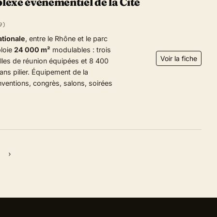
lexe évènementiel de la Cité
9)
ationale
, entre le Rhône et le parc
loie
24 000 m²
modulables : trois
Voir la fiche
lles de réunion équipées et 8 400
ns pilier. Équipement de la
nventions, congrès, salons, soirées
›