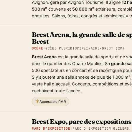
Avignon, géré par Avignon Tourisme. Il aligne
12 ha
500 m²
couverts et
50 000 m²
extérieurs, complé
gratuites. Salons, foires, congrès et séminaires y 
Brest Arena, la grande salle de s
Brest
SCÈNE
·
SCÈNE PLURIDISCIPLINAIRE
·
BREST (29)
Brest Arena
est la grande salle de sports et de s
dans le quartier des Quatre Moulins. Sa
grande sa
500 spectateurs en concert et se reconfigure pour 
S'y ajoutent une salle annexe de plus de 1 000 m²,
vaste hall d'accueil. Concerts, compétitions et év
enchaînent toute l'année.
Accessible PMR
Brest Expo, parc des expositions
PARC D'EXPOSITION
·
PARC D'EXPOSITION
·
GUILERS 