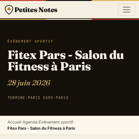
Petites
·
Notes
ÉVÉNEMENT SPORTIF
Fitex Pars - Salon du
Fitness à Paris
28 juin 2026
TERMINÉ
·
PARIS EXPO
·
PARIS
Accueil
›
Agenda
›
Événement sportif
›
Fitex Pars - Salon du Fitness à Paris