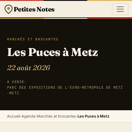
Petites
·
Notes
MARCHÉS ET BROCANTES
Les Puces à Metz
22 août 2026
À VENIR
·
PARC DES EXPOSITIONS DE L'EURO-MÉTROPOLE DE METZ
·
METZ
Accueil
›
Agenda
›
Marchés et brocantes
›
Les Puces à Metz