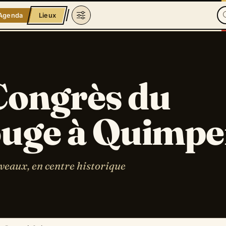
Agenda
Lieux
Congrès du
uge à Quimpe
veaux, en centre historique