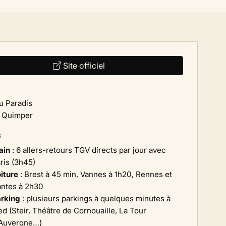
Site officiel
du Paradis
 Quimper
S
ain
: 6 allers-retours TGV directs par jour avec
ris (3h45)
iture
: Brest à 45 min, Vannes à 1h20, Rennes et
ntes à 2h30
rking
: plusieurs parkings à quelques minutes à
ed (Steir, Théâtre de Cornouaille, La Tour
Auvergne…)