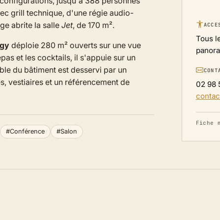
s configurations, jusqu'à 388 personnes
c grill technique, d'une régie audio-
e abrite la salle
Jet
, de 170 m².
ACCE
Tous l
ugy
déploie 280 m² ouverts sur une vue
panora
as et les cocktails, il s'appuie sur un
ble du bâtiment est desservi par un
CONT
s, vestiaires et un référencement de
02 98 
contac
Fiche 
#Conférence
#Salon