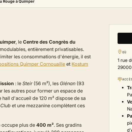
u Rouge à Quimper
uimper
, le
Centre des Congrès du
odulables, entièrement privatisables.
OÙ
miter les consommations d'énergie, il est
1 rue 
positions Quimper Cornouaille
et
Kostum
29000
ACCÈ
ission
: le
Steir
(56 m²), les
Glénan
(93
Tr
ur les autres pour former un espace de
Pa
 hall d'accueil de 120 m² dispose de sa
Vo
 Club
et une mezzanine complètent ces
Na
Pa
pi
e
occupe plus de
400 m²
. Ses gradins
d'