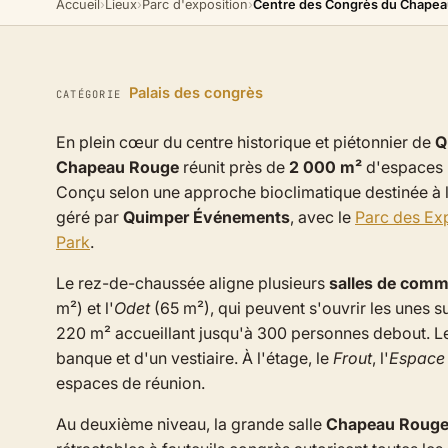
Accueil
›
Lieux
›
Parc d'exposition
›
Centre des Congrès du Chapea
Palais des congrès
CATÉGORIE
En plein cœur du centre historique et piétonnier de
Q
Chapeau Rouge
réunit près de
2 000 m²
d'espaces m
Conçu selon une approche bioclimatique destinée à li
géré par
Quimper Événements
, avec le
Parc des Ex
Park
.
Le rez-de-chaussée aligne plusieurs
salles de comm
m²) et l'
Odet
(65 m²), qui peuvent s'ouvrir les unes s
220 m² accueillant jusqu'à 300 personnes debout. Le
banque et d'un vestiaire. À l'étage, le
Frout
, l'
Espace
espaces de réunion.
Au deuxième niveau, la grande salle
Chapeau Roug