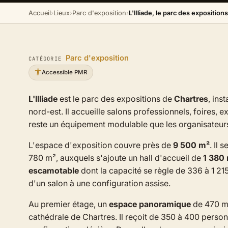
Accueil
›
Lieux
›
Parc d'exposition
›
L'Illiade, le parc des expositio
Parc d'exposition
CATÉGORIE
Accessible PMR
L'Illiade
est le parc des expositions de
Chartres
, inst
nord-est. Il accueille salons professionnels, foires, 
reste un équipement modulable que les organisateur
L'espace d'exposition couvre près de
9 500 m²
. Il 
780 m², auxquels s'ajoute un hall d'accueil de
1 380
escamotable
dont la capacité se règle de 336 à 1 21
d'un salon à une configuration assise.
Au premier étage, un
espace panoramique
de 470 m²
cathédrale de Chartres. Il reçoit de 350 à 400 person