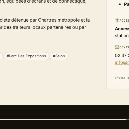
on, équipées d'écrans et de connectique,
Pa
ociété détenue par Chartres métropole et la
ACCE
ar des traiteurs locaux partenaires ou par
Access
statio
CONT
02 37 
#Parc Des Expositions
#Salon
info@
Fiche 