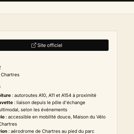
Site officiel
2
Chartres
S
iture
: autoroutes A10, A11 et A154 à proximité
vette
: liaison depuis le pôle d'échange
ltimodal, selon les événements
lo
: accessible en mobilité douce, Maison du Vélo
Chartres
ion
: aérodrome de Chartres au pied du parc