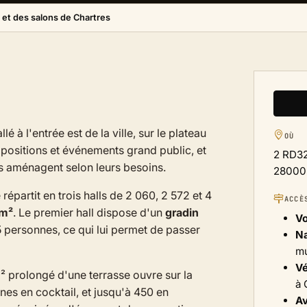
ns et des salons de Chartres
allé à l'entrée est de la ville, sur le plateau
OÙ
expositions et événements grand public, et
2 RD3
s aménagent selon leurs besoins.
28000 
se répartit en trois halls de 2 060, 2 572 et 4
ACCÈ
 m²
. Le premier hall dispose d'un
gradin
Vo
5 personnes, ce qui lui permet de passer
Na
mu
Vé
 prolongé d'une terrasse ouvre sur la
à 
nes en cocktail, et jusqu'à 450 en
Av