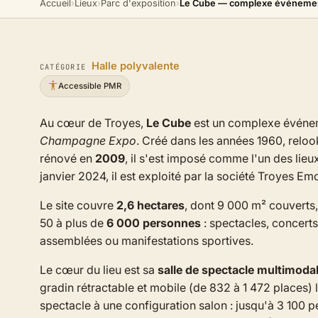
Accueil
›
Lieux
›
Parc d'exposition
›
Le Cube — complexe événemen
Halle polyvalente
CATÉGORIE
Accessible PMR
Au cœur de Troyes,
Le Cube
est un complexe événem
Champagne Expo
. Créé dans les années 1960, relo
rénové en
2009
, il s'est imposé comme l'un des lieu
janvier 2024, il est exploité par la société Troyes E
Le site couvre
2,6 hectares
, dont 9 000 m² couverts,
50 à plus de
6 000 personnes
: spectacles, concerts,
assemblées ou manifestations sportives.
Le cœur du lieu est sa
salle de spectacle multimoda
gradin rétractable et mobile (de 832 à 1 472 places)
spectacle à une configuration salon : jusqu'à 3 100 p