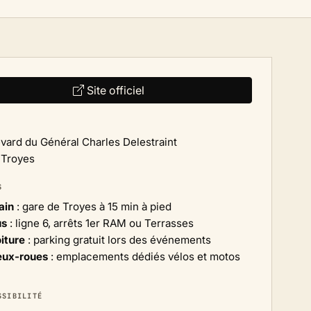
Site officiel
evard du Général Charles Delestraint
 Troyes
S
ain
: gare de Troyes à 15 min à pied
us
: ligne 6, arrêts 1er RAM ou Terrasses
iture
: parking gratuit lors des événements
ux-roues
: emplacements dédiés vélos et motos
SSIBILITÉ