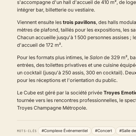
s'accompagne d'un hall d'accueil de 410 m², de loges 
intégrer bar, billetterie ou vestiaire.
Viennent ensuite les
trois pavillons
, des halls modul
mètres de plafond, taillés pour les expositions, les s
Chacun accueille jusqu'à 1 500 personnes assises ; le
d'accueil de 172 m².
Pour les formats plus intimes, le
Salon
de 329 m², bai
entrées, des toilettes privatives et une cuisine équip
un cocktail (jusqu'à 250 assis, 300 en cocktail). Deu
pour les réceptions et l'orientation du public.
Le Cube est géré par la société privée
Troyes Emoti
tournée vers les rencontres professionnelles, le spect
Troyes Champagne Métropole.
#Complexe Événementiel
#Concert
#Salle d
MOTS-CLÉS