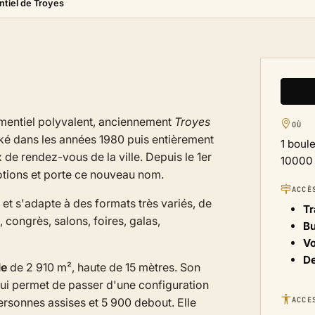
tiel de Troyes
entiel polyvalent, anciennement
Troyes
OÙ
oké dans les années 1980 puis entièrement
1 boul
x de rendez-vous de la ville. Depuis le 1er
10000
motions et porte ce nouveau nom.
ACCÈ
 et s'adapte à des formats très variés, de
Tr
 congrès, salons, foires, galas,
B
Vo
De
le
de 2 910 m², haute de 15 mètres. Son
 lui permet de passer d'une configuration
ACCE
ersonnes assises et 5 900 debout. Elle