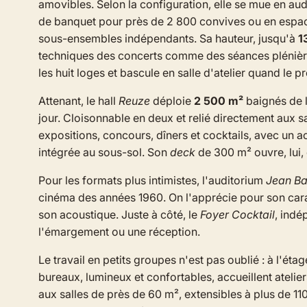
amovibles. Selon la configuration, elle se mue en aud
de banquet pour près de 2 800 convives ou en espace 
sous-ensembles indépendants. Sa hauteur, jusqu'à
1
techniques des concerts comme des séances plénières
les huit loges et bascule en salle d'atelier quand le
Attenant, le hall
Reuze
déploie
2 500 m²
baignés de l
jour. Cloisonnable en deux et relié directement aux sal
expositions, concours, dîners et cocktails, avec un 
intégrée au sous-sol. Son
deck
de 300 m² ouvre, lui, 
Pour les formats plus intimistes, l'auditorium
Jean Ba
cinéma des années 1960. On l'apprécie pour son cara
son acoustique. Juste à côté, le
Foyer Cocktail
, indé
l'émargement ou une réception.
Le travail en petits groupes n'est pas oublié : à l'ét
bureaux, lumineux et confortables, accueillent atelie
aux salles de près de 60 m², extensibles à plus de 11