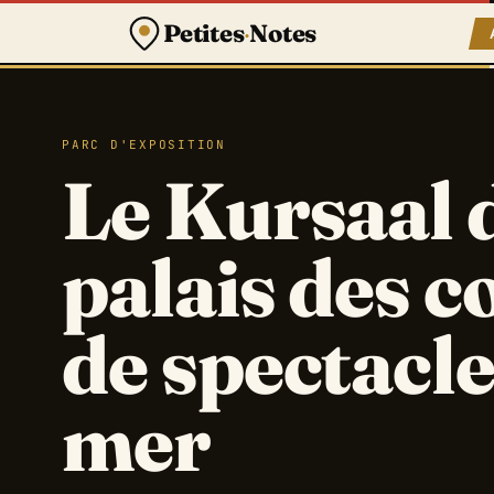
Petites
·
Notes
PARC D'EXPOSITION
Le Kursaal 
palais des c
de spectacle
mer