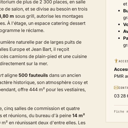
itorium de plus de 2 300 places, en salle
et
de salon, et se divise au besoin en trois
B
3,80 m
sous grill, autorise les montages
gr
. À l'étage, un espace catering dessert
Vo
 programme le réclame.
Av
Pa
umière naturelle par de larges puits de
gr
les Europe et Jean Bart, il reçoit
accès camions de plain-pied et une cuisine
ACCE
directement sur la mer.
Access
rt
aligne
500 fauteuils
dans un ancien
PMR au
ctère historique, son atmosphère cosy et
CONT
pendant, offre 444 m² pour les vestiaires,
03 28 
age, cinq salles de commission et quatre
Fiche 
rs et réunions, du bureau d'à peine
14 m²
0 m² en réunissant deux d'entre elles. Les