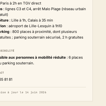
 Paris à 2h en TGV direct
us
: lignes C3 et C4, arrêt Malo Plage (réseau urbain
atuit)
iture
: Lille à 1h, Calais à 35 min
ion
: aéroport de Lille-Lesquin à 1h10
rking
: 800 places à proximité, dont plusieurs
atuites ; parking souterrain sécurisé, 2 h gratuites
SSIBILITÉ
ible aux personnes à mobilité réduite
: 6 places
 parking souterrain.
ACT
65 81 81
mise à jour le 14 juin 2026