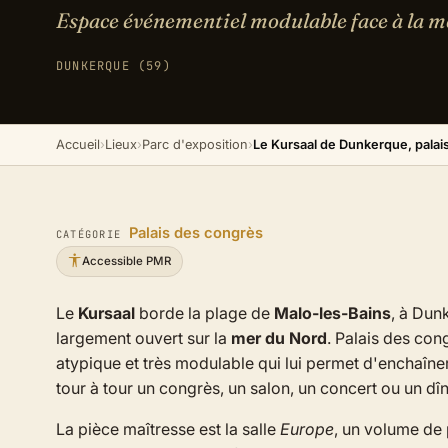
Espace événementiel modulable face à la m
DUNKERQUE (59)
Accueil
›
Lieux
›
Parc d'exposition
›
Le Kursaal de Dunkerque, palai
Palais des congrès
CATÉGORIE
Accessible PMR
Le
Kursaal
borde la plage de
Malo-les-Bains
, à Dun
largement ouvert sur la
mer du Nord
. Palais des cong
atypique et très modulable qui lui permet d'enchaîne
tour à tour un congrès, un salon, un concert ou un dîn
La pièce maîtresse est la salle
Europe
, un volume de