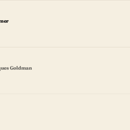
mmer
cques Goldman