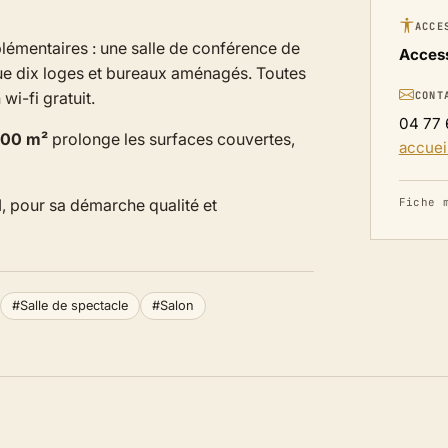
ACCE
lémentaires : une salle de conférence de
Access
ue dix loges et bureaux aménagés. Toutes
 wi-fi gratuit.
CONT
04 77 
000 m²
prolonge les surfaces couvertes,
accuei
1
, pour sa démarche qualité et
Fiche 
#Salle de spectacle
#Salon